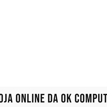
0/1/5
SSD 4
Rede 
USB 3.
loja online da OK Compu