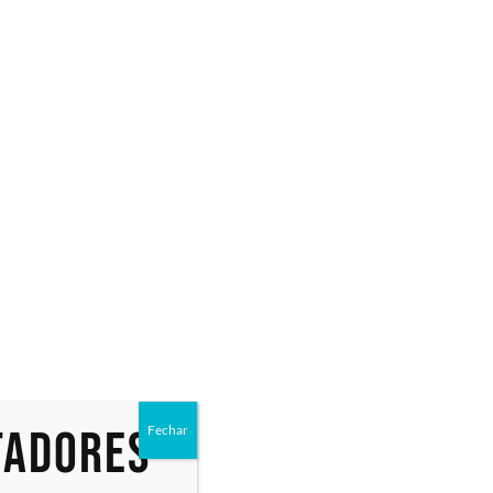
/10, 2x
80GB, 2x
RJ45 1Gb,
2 / USB
tadores
Fechar