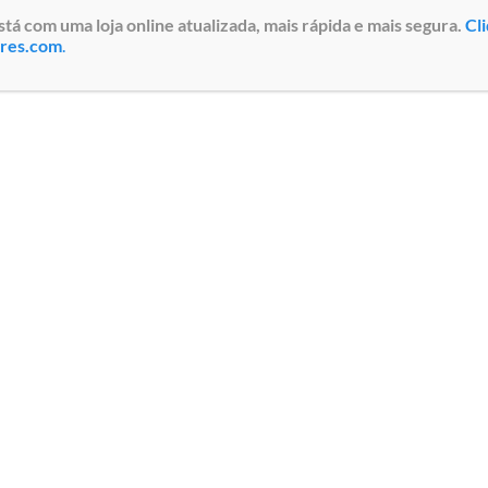
 com uma loja online atualizada, mais rápida e mais segura.
Cl
ores.com
.
2.0 / 
Porta
iDRAC