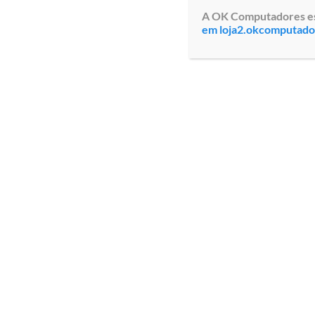
A OK Computadores está
em loja2.okcomputad