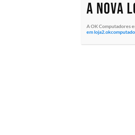
A nova 
A OK Computadores está
em loja2.okcomputad
Webcam Logitech C930e
para empresas (960-
000971) com suporte
H.264, Microfone Estéreo,
omnidirecional duplo,
Resolução HD de 1080p e
720p, Foco au...
Especialistas em tecnologia