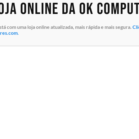
loja online da OK Compu
 com uma loja online atualizada, mais rápida e mais segura.
Cl
ores.com
.